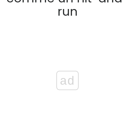
run
ad