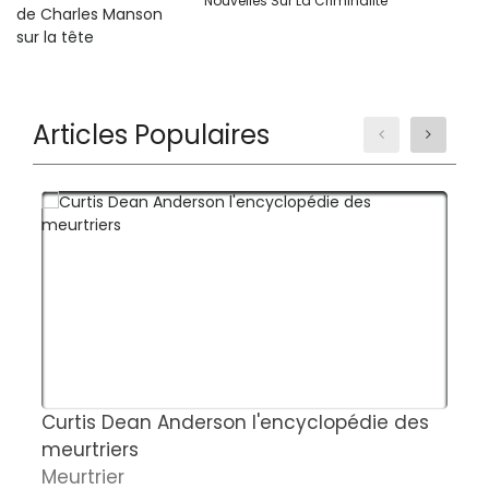
Nouvelles Sur La Criminalité
Articles Populaires
Curtis Dean Anderson l'encyclopédie des
C
meurtriers
e
Meurtrier
d