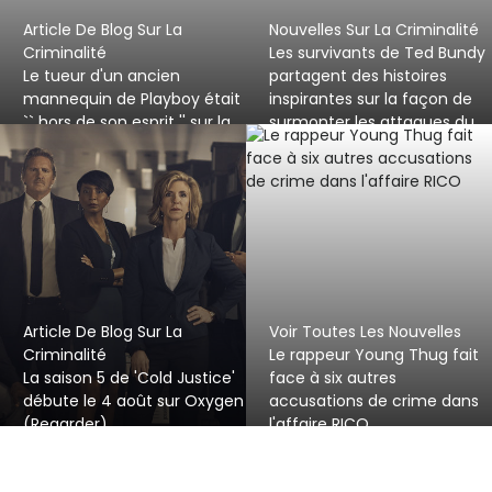
Article De Blog Sur La
Nouvelles Sur La Criminalité
Criminalité
Les survivants de Ted Bundy
Le tueur d'un ancien
partagent des histoires
mannequin de Playboy était
inspirantes sur la façon de
`` hors de son esprit '' sur la
surmonter les attaques du
kétamine pendant le
tueur en série notoire
meurtre brutal, a déclaré un
avocat
Article De Blog Sur La
Voir Toutes Les Nouvelles
Criminalité
Le rappeur Young Thug fait
La saison 5 de 'Cold Justice'
face à six autres
débute le 4 août sur Oxygen
accusations de crime dans
(Regarder)
l'affaire RICO