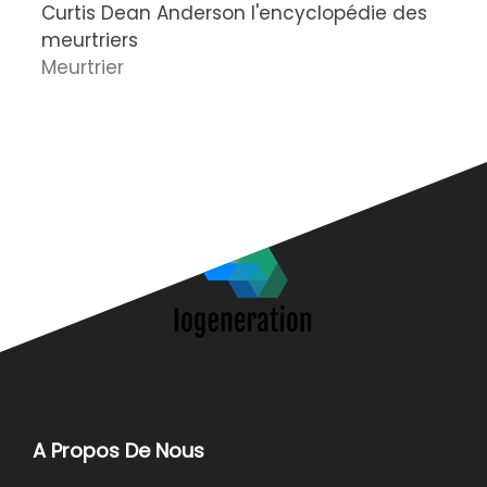
Curtis Dean Anderson l'encyclopédie des
C
meurtriers
e
Meurtrier
d
A
c
A Propos De Nous