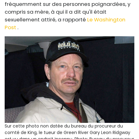
fréquemment sur des personnes poignardées, y
compris sa mère, à qui il a dit qu'il était
sexuellement attiré, a rapporté
Le Washington
Post
.
Sur cette photo non datée du bureau du procureur du
comté de King, le tueur de Green River Gary Leon Ridgway
est vu dans un endroit inconnu.
Photo: Bureau du procureur