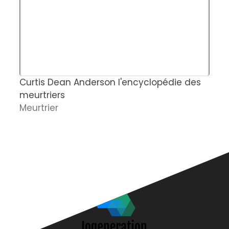
Curtis Dean Anderson l'encyclopédie des
C
meurtriers
e
Meurtrier
d
A
c