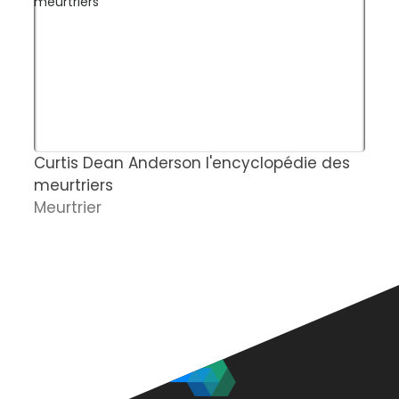
Curtis Dean Anderson l'encyclopédie des
C
meurtriers
e
Meurtrier
d
A
c