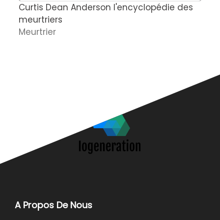
Curtis Dean Anderson l'encyclopédie des
C
meurtriers
e
Meurtrier
d
A
c
A Propos De Nous