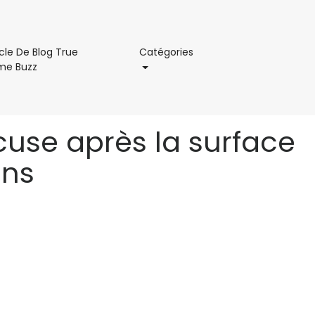
Catégories
icle De Blog True
Catégories
Article
me Buzz
De
Blog
True
Crime
excuse après la surface
Buzz
ans