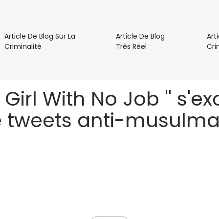
Article De Blog Sur La
Article De Blog
Art
Article
Article
Criminalité
Très Réel
Cri
De
De
Blog
Blog
Sur
Très
La
Réel
 Girl With No Job '' s'
Criminalité
 tweets anti-musulm