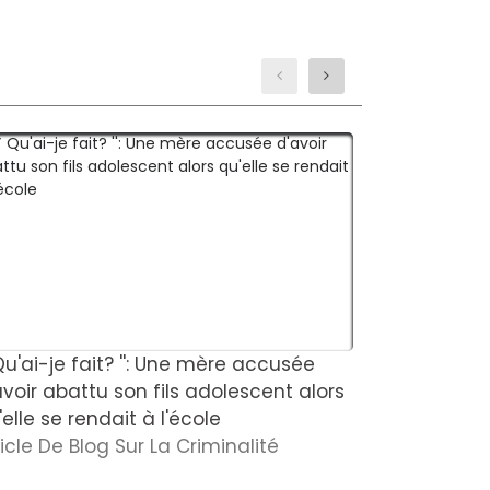
 Qu'ai-je fait? '': Une mère accusée
Le tueur so
avoir abattu son fils adolescent alors
liberté apr
elle se rendait à l'école
démembré u
ticle De Blog Sur La Criminalité
une liaiso
Nouvelles S