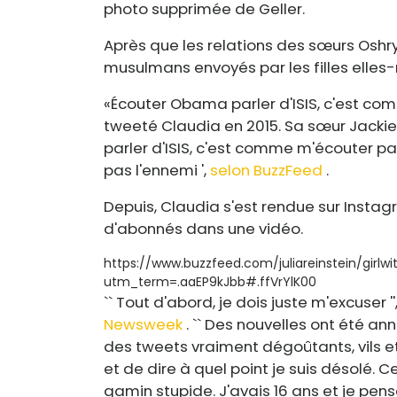
photo supprimée de Geller.
Après que les relations des sœurs Oshry 
musulmans envoyés par les filles elle
«Écouter Obama parler d'ISIS, c'est co
tweeté Claudia en 2015. Sa sœur Jackie
parler d'ISIS, c'est comme m'écouter p
pas l'ennemi ',
selon BuzzFeed
.
Depuis, Claudia s'est rendue sur Instag
d'abonnés dans une vidéo.
https://www.buzzfeed.com/juliareinstein/girlw
utm_term=.aaEP9kJbb#.ffVrYlK00
`` Tout d'abord, je dois juste m'excuser 
Newsweek
. `` Des nouvelles ont été an
des tweets vraiment dégoûtants, vils et
et de dire à quel point je suis désolé. Ce
gamin stupide. J'avais 16 ans et je pensa