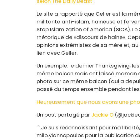
selon The Daily Beast
.
Le site a rapporté que Geller est la mère
militante anti-islam, haineuse et ferve
Stop Islamization of America (SIOA). Le
rhétorique de «discours de haine». Ce
opinions extrémistes de sa mère et, au
lien avec Geller.
Un exemple: le dernier Thanksgiving, le
même balcon mais ont laissé maman en
photo sur ce même balcon (qui a depuis
passé du temps ensemble pendant les
Heureusement que nous avons une phot
Un post partagé par
Jackie O
(@jackieo
`` Je suis reconnaissant pour ma liberté
milo.yiannopoulos pour la publication de