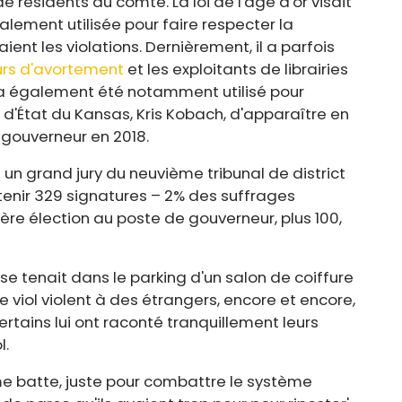
 résidents du comté. La loi de l'âge d'or visait
tialement utilisée pour faire respecter la
ent les violations. Dernièrement, il a parfois
eurs d'avortement
et les exploitants de librairies
l a également été notamment utilisé pour
e d'État du Kansas, Kris Kobach, d'apparaître en
gouverneur en 2018.
 un grand jury du neuvième tribunal de district
enir 329 signatures – 2% des suffrages
ère élection au poste de gouverneur, plus 100,
 se tenait dans le parking d'un salon de coiffure
e viol violent à des étrangers, encore et encore,
ertains lui ont raconté tranquillement leurs
l.
 me batte, juste pour combattre le système