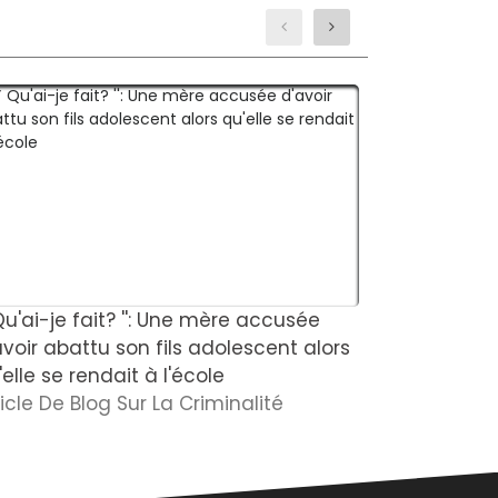
 Qu'ai-je fait? '': Une mère accusée
Le tueur so
avoir abattu son fils adolescent alors
liberté apr
elle se rendait à l'école
démembré u
ticle De Blog Sur La Criminalité
une liaiso
Nouvelles S