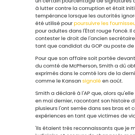
un certain pourcentage de signatures de
à lutter contre la corruption et était ini
tempérance lorsque les autorités ignorai
été utilisé pour
poursuivre les fourniss
pour adultes dans l'État rouge foncé. I
contester le droit de l'ancien secrétair
tant que candidat du GOP au poste de 
Pour que son affaire soit portée devant
du comté de McPherson, Smith a dû obt
exprimés dans le comté lors de la derni
comme le Kansan
signalé
en août.
Smith a déclaré à l'AP que, alors qu'elle
en mai dernier, racontant son histoire d
plusieurs l'ont serrée dans ses bras et c
expériences en tant que victimes de vio
'Ils étaient très reconnaissants que je