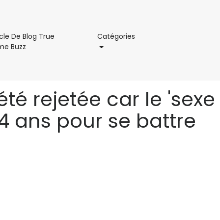
Catégories
icle De Blog True
Catégories
Article
me Buzz
De
Blog
True
Crime
té rejetée car le 'sexe
Buzz
34 ans pour se battre