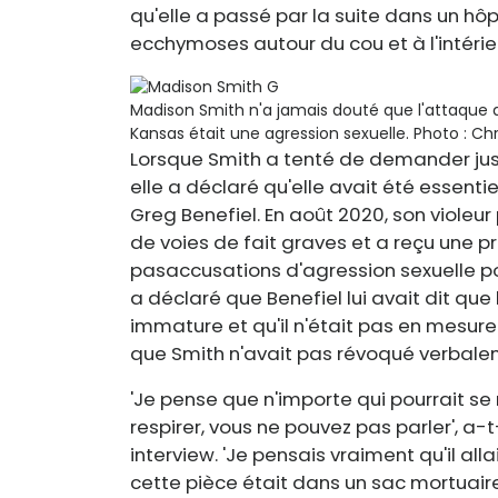
qu'elle a passé par la suite dans un hôp
ecchymoses autour du cou et à l'intérie
Madison Smith n'a jamais douté que l'attaque qu
Kansas était une agression sexuelle.
Photo : Ch
Lorsque Smith a tenté de demander justi
elle a déclaré qu'elle avait été essent
Greg Benefiel. En août 2020, son viole
de voies de fait graves et a reçu une pr
pas
accusations d'agression sexuelle po
a déclaré que Benefiel lui avait dit que
immature et qu'il n'était pas en mesure 
que Smith n'avait pas révoqué verbale
'Je pense que n'importe qui pourrait s
respirer, vous ne pouvez pas parler', a-
interview. 'Je pensais vraiment qu'il all
cette pièce était dans un sac mortuair