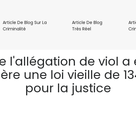
Article De Blog Sur La
Article De Blog
Art
Article
Article
Criminalité
Très Réel
Cri
De
De
Blog
Blog
Sur
Très
La
Réel
l'allégation de viol a é
Criminalité
e une loi vieille de 1
pour la justice