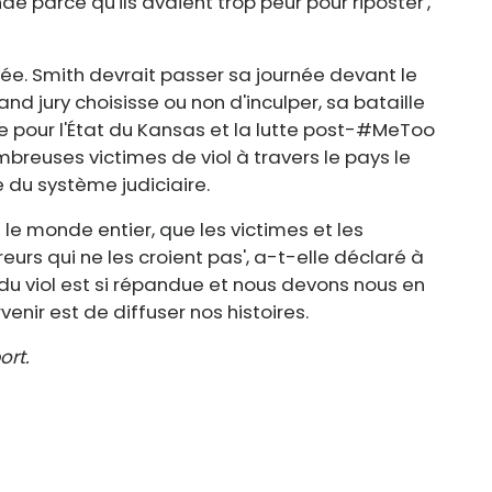
e parce qu'ils avaient trop peur pour riposter',
ée. Smith devrait passer sa journée devant le
nd jury choisisse ou non d'inculper, sa bataille
e pour l'État du Kansas et la lutte post-#MeToo
ombreuses victimes de viol à travers le pays le
du système judiciaire.
 le monde entier, que les victimes et les
eurs qui ne les croient pas', a-t-elle déclaré à
re du viol est si répandue et nous devons nous en
enir est de diffuser nos histoires.
ort.